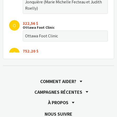
Jonquière (Marie Michelle Fecteau et Judith 
Roelly)
322,56 $
O
Ottawa Foot Clinic
Ottawa Foot Clinic
752,20 $
C
Clinique PiedReseau
Des Cliniques Pied Reseau de la Région de 
l'Outaouais : Pied Reseau Gatineau, Pied 
Reseau Hull et Pied Reseau Aylmer
COMMENT AIDER?
537,38 $
CAMPAGNES RÉCENTES
P
PiedRéseau St-Hyacinthe
À PROPOS
Belle initiative!
NOUS SUIVRE