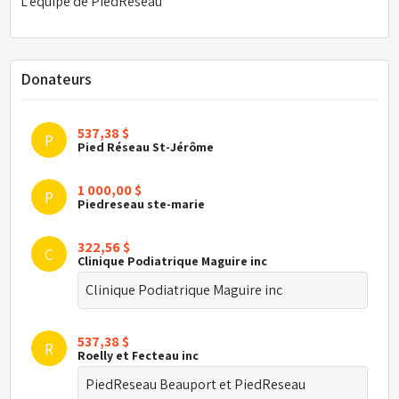
L'équipe de PiedRéseau
Donateurs
537,38 $
P
Pied Réseau St-Jérôme
1 000,00 $
P
Piedreseau ste-marie
322,56 $
C
Clinique Podiatrique Maguire inc
Clinique Podiatrique Maguire inc
537,38 $
R
Roelly et Fecteau inc 
PiedReseau Beauport et PiedReseau 