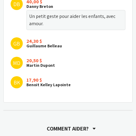
40,00 $
DB
Danny Breton
Un petit geste pour aider les enfants, avec 
amour.
24,30 $
GB
Guillaume Belleau
20,50 $
MD
Martin Dupont
17,90 $
BK
Benoit Kelley Lapointe
20,00 $
SM
Sébastien Marcotte
49,10 $
JC
Jacob Cantin
COMMENT AIDER?