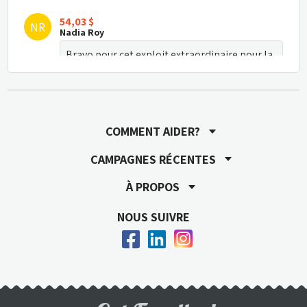
54,03 $
NR
Nadia Roy
Bravo pour cet exploit extraordinaire pour la 
cause des enfants malades!
21,80 $
DG
Danny Groleau
COMMENT AIDER?
Respect !
CAMPAGNES RÉCENTES
54,03 $
À PROPOS
MB
Mireille Bourret
NOUS SUIVRE
Ne lâche pas, malgré la température qui 
n'était pas de ton côté! Bravo!!!!!
32,55 $
BL
Barbara Leblanc
Bravo!