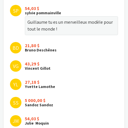
54,03 $
SP
sylvie pommainville
Guillaume tu es un merveilleux modèle pour 
tout le monde !
21,80 $
BD
Bruno Deschênes
43,29 $
VG
Vincent Gillot
27,18 $
YL
Yvette Lamothe
5 000,00 $
SS
Sandoz Sandoz
54,03 $
JM
Julie  Moquin