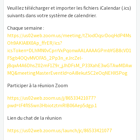
Veuillez télécharger et importer les fichiers iCalendar (.ics) 
suivants dans votre système de calendrier.
Chaque semaine : 
https://us02web.zoom.us/meeting/tZIodOqsrDoqHdP4Ms
Oh9AKIA8X0Ap_ffrER/ics?
icsToken=DLhMN0vCprrVxPqonwAALAAAAGPmbYGB8cVD1
FSgb4OQvMVOFA5_2Pp3n_eJrcZel-
jBqxA4A6DhsZ02mF1Z9r_jJhDFsM_P33XahE3wGTAwMDAw
MQ&meetingMasterEventId=oAi8ekutSC2eOqNEHXSPog
Participer à la réunion Zoom
https://us02web.zoom.us/j/86533421077?
pwd=lF4fISSwn3HbiotztmRIB06Aep5dgp.1
Lien du chat de la réunion
https://us02web.zoom.us/launch/jc/86533421077