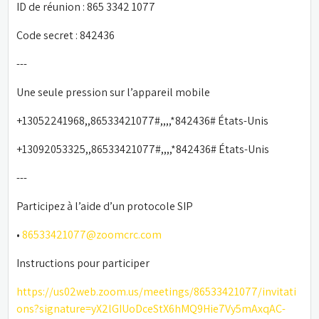
ID de réunion : 865 3342 1077
Code secret : 842436
---
Une seule pression sur l’appareil mobile
+13052241968,,86533421077#,,,,*842436# États-Unis
+13092053325,,86533421077#,,,,*842436# États-Unis
---
Participez à l’aide d’un protocole SIP
• 
86533421077@zoomcrc.com
Instructions pour participer
https://us02web.zoom.us/meetings/86533421077/invitati
ons?signature=yX2lGIUoDceStX6hMQ9Hie7Vy5mAxqAC-