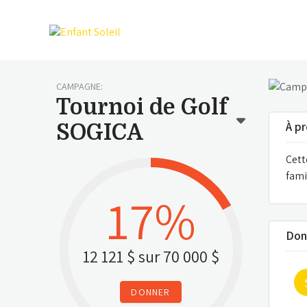
CAMPAGNE:
Tournoi de Golf
À p
SOGICA
Cett
fami
17%
Don
12 121 $
sur
70 000 $
DONNER