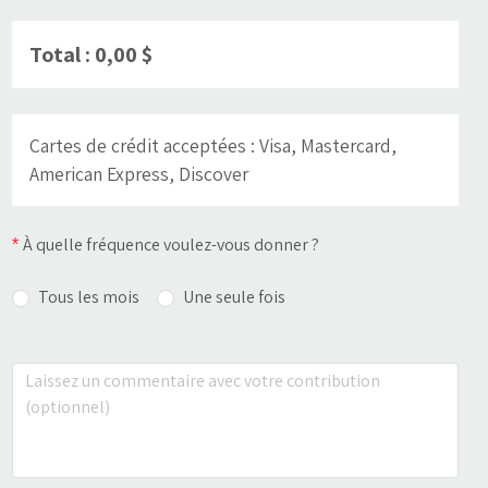
Total : 0,00 $
Cartes de crédit acceptées
: Visa, Mastercard,
American Express, Discover
À quelle fréquence voulez-vous donner ?
Tous les mois
Une seule fois
Un reçu de don vous sera envoyé par courriel à
À quelle date aimeriez-vous faire le prélèvement
chaque début de période d’impôts. Ce reçu
comportera la somme des montants donnés
automatique ?
dans l’année.
1er du mois
15 du mois